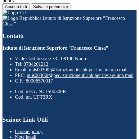
policy.
Accetta tutti
Salva le preferenze
Istituto di Istruzione Superiore "Francesco
Ciusa”
Contatti
Istituto di Istruzione Superiore "Francesco Ciusa”
Viale Costituzione 33 - 08100 Nuoro
Tel:
0784201212
Email:
nuis00300r@istruzione.it
Link per inviare una mail
PEC:
nuis00300r@pec.istruzione.it
Link per inviare una mail
C.F.: 80006570917
Cod. mecc. NUIS00300R
Cod. un. UFT3RX
Sezione Link Utili
Cookie policy
Note legali