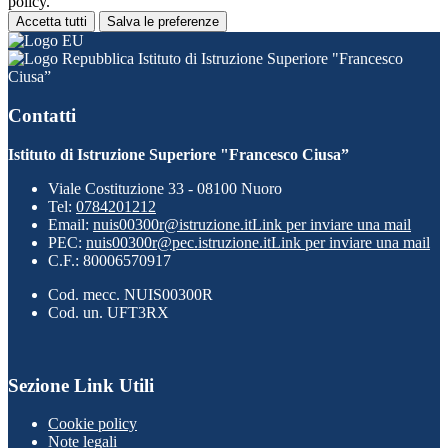
policy.
Accetta tutti
Salva le preferenze
Istituto di Istruzione Superiore "Francesco
Ciusa”
Contatti
Istituto di Istruzione Superiore "Francesco Ciusa”
Viale Costituzione 33 - 08100 Nuoro
Tel:
0784201212
Email:
nuis00300r@istruzione.it
Link per inviare una mail
PEC:
nuis00300r@pec.istruzione.it
Link per inviare una mail
C.F.: 80006570917
Cod. mecc. NUIS00300R
Cod. un. UFT3RX
Sezione Link Utili
Cookie policy
Note legali