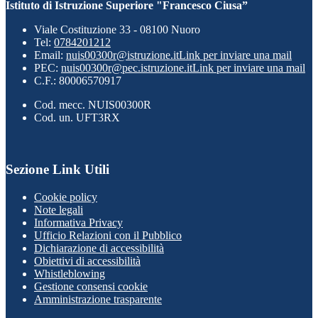
Istituto di Istruzione Superiore "Francesco Ciusa”
Viale Costituzione 33 - 08100 Nuoro
Tel:
0784201212
Email:
nuis00300r@istruzione.it
Link per inviare una mail
PEC:
nuis00300r@pec.istruzione.it
Link per inviare una mail
C.F.: 80006570917
Cod. mecc. NUIS00300R
Cod. un. UFT3RX
Sezione Link Utili
Cookie policy
Note legali
Informativa Privacy
Ufficio Relazioni con il Pubblico
Dichiarazione di accessibilità
Obiettivi di accessibilità
Whistleblowing
Gestione consensi cookie
Amministrazione trasparente