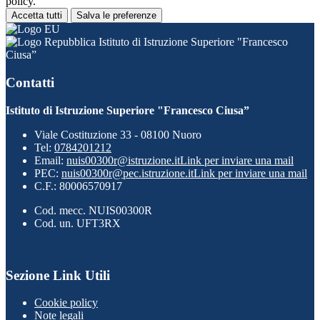
policy.
Accetta tutti
Salva le preferenze
Istituto di Istruzione Superiore "Francesco
Ciusa”
Contatti
Istituto di Istruzione Superiore "Francesco Ciusa”
Viale Costituzione 33 - 08100 Nuoro
Tel:
0784201212
Email:
nuis00300r@istruzione.it
Link per inviare una mail
PEC:
nuis00300r@pec.istruzione.it
Link per inviare una mail
C.F.: 80006570917
Cod. mecc. NUIS00300R
Cod. un. UFT3RX
Sezione Link Utili
Cookie policy
Note legali