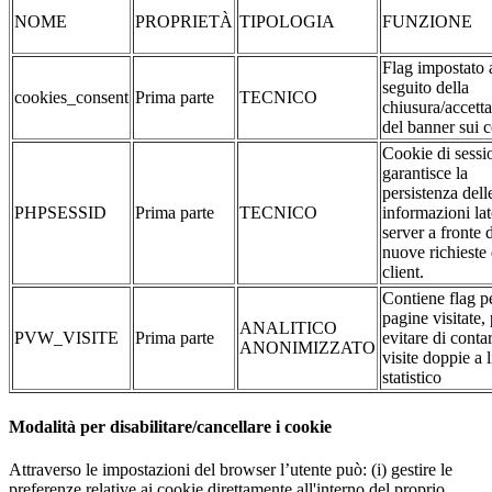
NOME
PROPRIETÀ
TIPOLOGIA
FUNZIONE
Flag impostato 
seguito della
cookies_consent
Prima parte
TECNICO
chiusura/accett
del banner sui 
Cookie di sessi
garantisce la
persistenza dell
PHPSESSID
Prima parte
TECNICO
informazioni la
server a fronte 
nuove richieste 
client.
Contiene flag pe
pagine visitate,
ANALITICO
PVW_VISITE
Prima parte
evitare di conta
ANONIMIZZATO
visite doppie a l
statistico
Modalità per disabilitare/cancellare i cookie
Attraverso le impostazioni del browser l’utente può: (i) gestire le
preferenze relative ai cookie direttamente all'interno del proprio