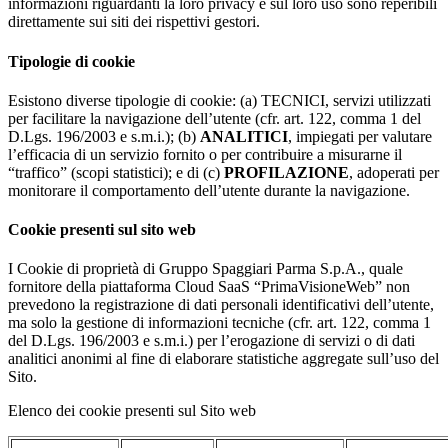
informazioni riguardanti la loro privacy e sul loro uso sono reperibili
direttamente sui siti dei rispettivi gestori.
Tipologie di cookie
Esistono diverse tipologie di cookie: (a) TECNICI, servizi utilizzati
per facilitare la navigazione dell’utente (cfr. art. 122, comma 1 del
D.Lgs. 196/2003 e s.m.i.); (b)
ANALITICI
, impiegati per valutare
l’efficacia di un servizio fornito o per contribuire a misurarne il
“traffico” (scopi statistici); e di (c)
PROFILAZIONE
, adoperati per
monitorare il comportamento dell’utente durante la navigazione.
Cookie presenti sul sito web
I Cookie di proprietà di Gruppo Spaggiari Parma S.p.A., quale
fornitore della piattaforma Cloud SaaS “PrimaVisioneWeb” non
prevedono la registrazione di dati personali identificativi dell’utente,
ma solo la gestione di informazioni tecniche (cfr. art. 122, comma 1
del D.Lgs. 196/2003 e s.m.i.) per l’erogazione di servizi o di dati
analitici anonimi al fine di elaborare statistiche aggregate sull’uso del
Sito.
Elenco dei cookie presenti sul Sito web