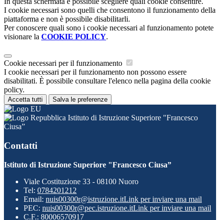
In questa schermata è possibile scegliere quali cookie consentire.
I cookie necessari sono quelli che consentono il funzionamento della
piattaforma e non è possibile disabilitarli.
Per conoscere quali sono i cookie necessari al funzionamento potete
visionare la
COOKIE POLICY
.
Cookie necessari per il funzionamento
I cookie necessari per il funzionamento non possono essere
disabilitati. È possibile consultare l'elenco nella pagina della cookie
policy.
Accetta tutti
Salva le preferenze
Istituto di Istruzione Superiore "Francesco
Ciusa”
Contatti
Istituto di Istruzione Superiore "Francesco Ciusa”
Viale Costituzione 33 - 08100 Nuoro
Tel:
0784201212
Email:
nuis00300r@istruzione.it
Link per inviare una mail
PEC:
nuis00300r@pec.istruzione.it
Link per inviare una mail
C.F.: 80006570917