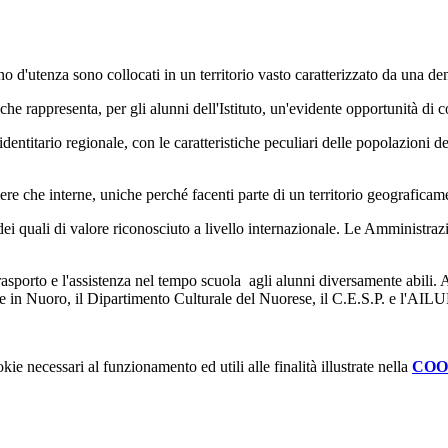
ino d'utenza sono collocati in un territorio vasto caratterizzato da una
e rappresenta, per gli alunni dell'Istituto, un'evidente opportunità di c
entitario regionale, con le caratteristiche peculiari delle popolazioni d
ostiere che interne, uniche perché facenti parte di un territorio geografi
i quali di valore riconosciuto a livello internazionale. Le Amministrazio
porto e l'assistenza nel tempo scuola agli alunni diversamente abili. Alc
ke in Nuoro, il Dipartimento Culturale del Nuorese, il C.E.S.P. e l'AIL
kie necessari al funzionamento ed utili alle finalità illustrate nella
COO