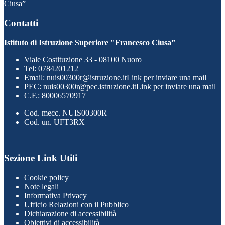
Ciusa”
Contatti
Istituto di Istruzione Superiore "Francesco Ciusa”
Viale Costituzione 33 - 08100 Nuoro
Tel:
0784201212
Email:
nuis00300r@istruzione.it
Link per inviare una mail
PEC:
nuis00300r@pec.istruzione.it
Link per inviare una mail
C.F.: 80006570917
Cod. mecc. NUIS00300R
Cod. un. UFT3RX
Sezione Link Utili
Cookie policy
Note legali
Informativa Privacy
Ufficio Relazioni con il Pubblico
Dichiarazione di accessibilità
Obiettivi di accessibilità