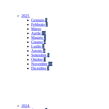
2025
Gennaio
5
Febbraio
2
Marzo
Aprile
10
Maggio
2
Giugno
4
Luglio
2
Agosto
4
Settembre
5
Ottobre
3
Novembre
10
Dicembre
3
2024