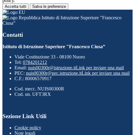
policy.
Accetta tutti
Salva le preferenze
Istituto di Istruzione Superiore "Francesco
Ciusa”
Contatti
Istituto di Istruzione Superiore "Francesco Ciusa”
Viale Costituzione 33 - 08100 Nuoro
Tel:
0784201212
Email:
nuis00300r@istruzione.it
Link per inviare una mail
PEC:
nuis00300r@pec.istruzione.it
Link per inviare una mail
C.F.: 80006570917
Cod. mecc. NUIS00300R
Cod. un. UFT3RX
Sezione Link Utili
Cookie policy
Note legali