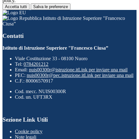
policy.
Accetta tutti
Salva le preferenze
Istituto di Istruzione Superiore "Francesco
Ciusa”
Contatti
Istituto di Istruzione Superiore "Francesco Ciusa”
Viale Costituzione 33 - 08100 Nuoro
Tel:
0784201212
Email:
nuis00300r@istruzione.it
Link per inviare una mail
PEC:
nuis00300r@pec.istruzione.it
Link per inviare una mail
C.F.: 80006570917
Cod. mecc. NUIS00300R
Cod. un. UFT3RX
Sezione Link Utili
Cookie policy
Note legali