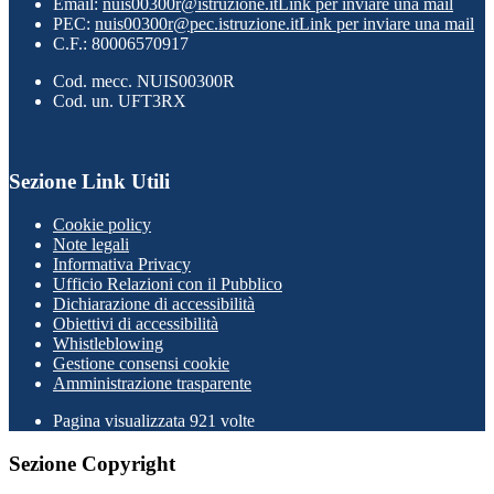
Email:
nuis00300r@istruzione.it
Link per inviare una mail
PEC:
nuis00300r@pec.istruzione.it
Link per inviare una mail
C.F.: 80006570917
Cod. mecc. NUIS00300R
Cod. un. UFT3RX
Sezione Link Utili
Cookie policy
Note legali
Informativa Privacy
Ufficio Relazioni con il Pubblico
Dichiarazione di accessibilità
Obiettivi di accessibilità
Whistleblowing
Gestione consensi cookie
Amministrazione trasparente
Pagina visualizzata
921
volte
Sezione Copyright