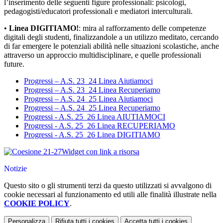
l’inserimento delle seguenti figure professionali: psicologi,
pedagogisti/educatori professionali e mediatori interculturali.
•
Linea DIGITIAMO!
: mira al rafforzamento delle competenze
digitali degli studenti, finalizzandole a un utilizzo meditato, cercando
di far emergere le potenziali abilità nelle situazioni scolastiche, anche
attraverso un approccio multidisciplinare, e quelle professionali
future.
Progressi – A.S. 23_24 Linea Aiutiamoci
Progressi – A.S. 23_24 Linea Recuperiamo
Progressi – A.S. 24_25 Linea Aiutiamoci
Progressi – A.S. 24_25 Linea Recuperiamo
Progressi - A.S. 25_26 Linea AIUTIAMOCI
Progressi - A.S. 25_26 Linea RECUPERIAMO
Progressi - A.S. 25_26 Linea DIGITIAMO
Widget con link a risorsa
Notizie
Questo sito o gli strumenti terzi da questo utilizzati si avvalgono di
cookie necessari al funzionamento ed utili alle finalità illustrate nella
COOKIE POLICY
.
Personalizza
Rifiuta tutti
i cookies
Accetta tutti
i cookies