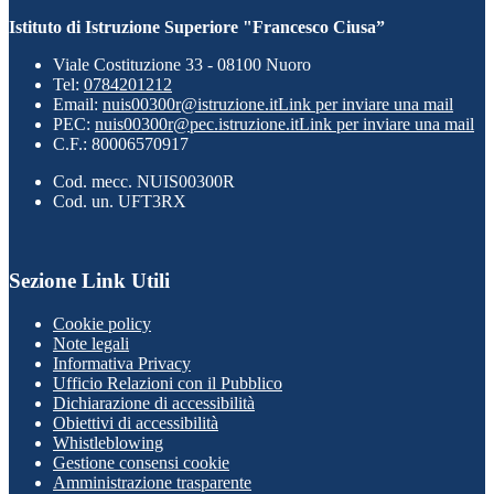
Istituto di Istruzione Superiore "Francesco Ciusa”
Viale Costituzione 33 - 08100 Nuoro
Tel:
0784201212
Email:
nuis00300r@istruzione.it
Link per inviare una mail
PEC:
nuis00300r@pec.istruzione.it
Link per inviare una mail
C.F.: 80006570917
Cod. mecc. NUIS00300R
Cod. un. UFT3RX
Sezione Link Utili
Cookie policy
Note legali
Informativa Privacy
Ufficio Relazioni con il Pubblico
Dichiarazione di accessibilità
Obiettivi di accessibilità
Whistleblowing
Gestione consensi cookie
Amministrazione trasparente