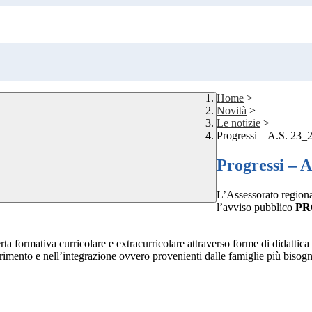
Home
>
Novità
>
Le notizie
>
Progressi – A.S. 23_
Progressi – 
L’Assessorato regiona
l’avviso pubblico
PRO
ferta formativa curricolare e extracurricolare attraverso forme di didattic
erimento e nell’integrazione ovvero provenienti dalle famiglie più bisog