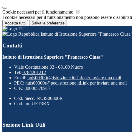
Cookie necessari per il funzionamento
I cookie necessari per il funzionamento non possono essere disabilitati.
Accetta tutti
Salva le preferenze
Istituto di Istruzione Superiore "Francesco Ciusa
Contatti
Istituto di Istruzione Superiore "Francesco Ciusa”
Viale Costituzione 33 - 08100 Nuoro
Tel:
0784201212
Email:
nuis00300r@istruzione.it
Link per inviare una mail
PEC:
nuis00300r@pec.istruzione.it
Link per inviare una mail
C.F.: 80006570917
Cod. mecc. NUIS00300R
Cod. un. UFT3RX
Sezione Link Utili