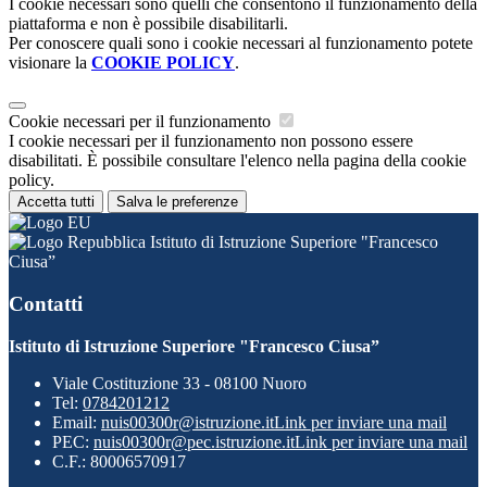
I cookie necessari sono quelli che consentono il funzionamento della
piattaforma e non è possibile disabilitarli.
Per conoscere quali sono i cookie necessari al funzionamento potete
visionare la
COOKIE POLICY
.
Cookie necessari per il funzionamento
I cookie necessari per il funzionamento non possono essere
disabilitati. È possibile consultare l'elenco nella pagina della cookie
policy.
Accetta tutti
Salva le preferenze
Istituto di Istruzione Superiore "Francesco
Ciusa”
Contatti
Istituto di Istruzione Superiore "Francesco Ciusa”
Viale Costituzione 33 - 08100 Nuoro
Tel:
0784201212
Email:
nuis00300r@istruzione.it
Link per inviare una mail
PEC:
nuis00300r@pec.istruzione.it
Link per inviare una mail
C.F.: 80006570917