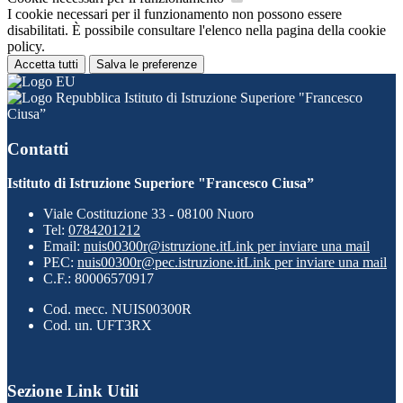
I cookie necessari per il funzionamento non possono essere
disabilitati. È possibile consultare l'elenco nella pagina della cookie
policy.
Accetta tutti
Salva le preferenze
Istituto di Istruzione Superiore "Francesco
Ciusa”
Contatti
Istituto di Istruzione Superiore "Francesco Ciusa”
Viale Costituzione 33 - 08100 Nuoro
Tel:
0784201212
Email:
nuis00300r@istruzione.it
Link per inviare una mail
PEC:
nuis00300r@pec.istruzione.it
Link per inviare una mail
C.F.: 80006570917
Cod. mecc. NUIS00300R
Cod. un. UFT3RX
Sezione Link Utili