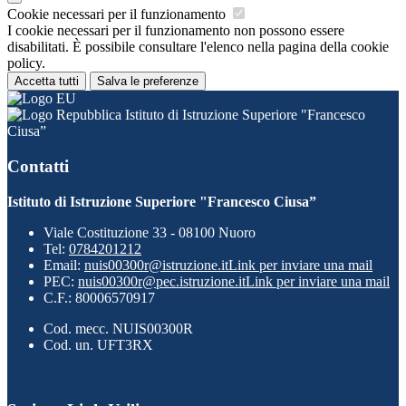
Cookie necessari per il funzionamento
I cookie necessari per il funzionamento non possono essere
disabilitati. È possibile consultare l'elenco nella pagina della cookie
policy.
Accetta tutti
Salva le preferenze
Istituto di Istruzione Superiore "Francesco
Ciusa”
Contatti
Istituto di Istruzione Superiore "Francesco Ciusa”
Viale Costituzione 33 - 08100 Nuoro
Tel:
0784201212
Email:
nuis00300r@istruzione.it
Link per inviare una mail
PEC:
nuis00300r@pec.istruzione.it
Link per inviare una mail
C.F.: 80006570917
Cod. mecc. NUIS00300R
Cod. un. UFT3RX