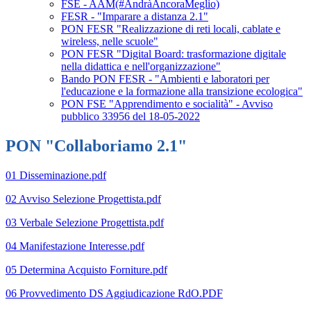
FSE - AAM(#AndràAncoraMeglio)
FESR - "Imparare a distanza 2.1"
PON FESR "Realizzazione di reti locali, cablate e
wireless, nelle scuole"
PON FESR "Digital Board: trasformazione digitale
nella didattica e nell'organizzazione"
Bando PON FESR - "Ambienti e laboratori per
l'educazione e la formazione alla transizione ecologica"
PON FSE "Apprendimento e socialità" - Avviso
pubblico 33956 del 18-05-2022
PON "Collaboriamo 2.1"
01 Disseminazione.pdf
02 Avviso Selezione Progettista.pdf
03 Verbale Selezione Progettista.pdf
04 Manifestazione Interesse.pdf
05 Determina Acquisto Forniture.pdf
06 Provvedimento DS Aggiudicazione RdO.PDF