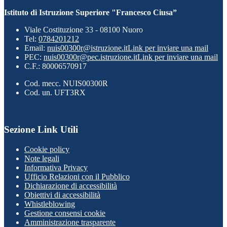
Istituto di Istruzione Superiore "Francesco Ciusa”
Viale Costituzione 33 - 08100 Nuoro
Tel:
0784201212
Email:
nuis00300r@istruzione.it
Link per inviare una mail
PEC:
nuis00300r@pec.istruzione.it
Link per inviare una mail
C.F.: 80006570917
Cod. mecc. NUIS00300R
Cod. un. UFT3RX
Sezione Link Utili
Cookie policy
Note legali
Informativa Privacy
Ufficio Relazioni con il Pubblico
Dichiarazione di accessibilità
Obiettivi di accessibilità
Whistleblowing
Gestione consensi cookie
Amministrazione trasparente