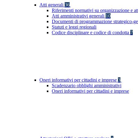
Atti generali
36
Riferimenti normativi su organizzazione e at
Atti amministrativi generali
10
Documenti di programmazione strategico-ge
Statuti e leggi regionali
Codice disciplinare e codice di condotta
7
Oneri informativi per cittadini e imprese
3
Scadenzario obblighi amministrativi
Oneri informativi per cittadini e imprese