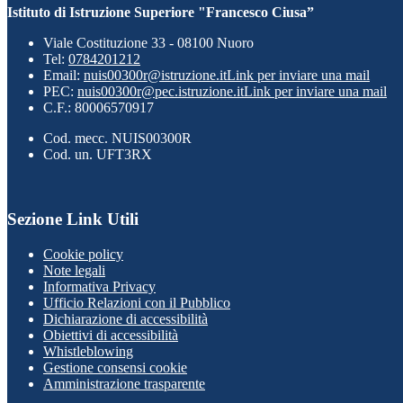
Istituto di Istruzione Superiore "Francesco Ciusa”
Viale Costituzione 33 - 08100 Nuoro
Tel:
0784201212
Email:
nuis00300r@istruzione.it
Link per inviare una mail
PEC:
nuis00300r@pec.istruzione.it
Link per inviare una mail
C.F.: 80006570917
Cod. mecc. NUIS00300R
Cod. un. UFT3RX
Sezione Link Utili
Cookie policy
Note legali
Informativa Privacy
Ufficio Relazioni con il Pubblico
Dichiarazione di accessibilità
Obiettivi di accessibilità
Whistleblowing
Gestione consensi cookie
Amministrazione trasparente