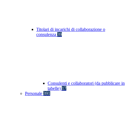
Titolari di incarichi di collaborazione o
consulenza
39
Consulenti e collaboratori (da pubblicare in
tabelle)
17
Personale
391