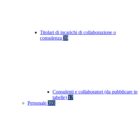
Titolari di incarichi di collaborazione o
consulenza
39
Consulenti e collaboratori (da pubblicare in
tabelle)
17
Personale
391