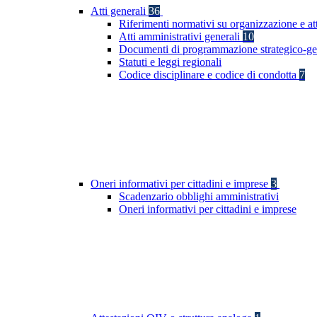
Atti generali
36
Riferimenti normativi su organizzazione e at
Atti amministrativi generali
10
Documenti di programmazione strategico-ge
Statuti e leggi regionali
Codice disciplinare e codice di condotta
7
Oneri informativi per cittadini e imprese
3
Scadenzario obblighi amministrativi
Oneri informativi per cittadini e imprese