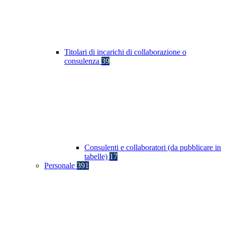
Titolari di incarichi di collaborazione o
consulenza
39
Consulenti e collaboratori (da pubblicare in
tabelle)
17
Personale
391