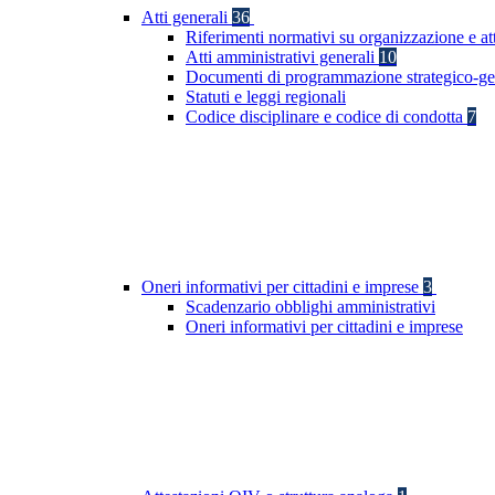
Atti generali
36
Riferimenti normativi su organizzazione e at
Atti amministrativi generali
10
Documenti di programmazione strategico-ge
Statuti e leggi regionali
Codice disciplinare e codice di condotta
7
Oneri informativi per cittadini e imprese
3
Scadenzario obblighi amministrativi
Oneri informativi per cittadini e imprese