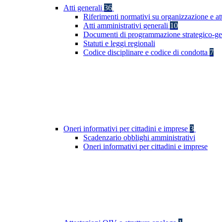
Atti generali
36
Riferimenti normativi su organizzazione e at
Atti amministrativi generali
10
Documenti di programmazione strategico-ge
Statuti e leggi regionali
Codice disciplinare e codice di condotta
7
Oneri informativi per cittadini e imprese
3
Scadenzario obblighi amministrativi
Oneri informativi per cittadini e imprese