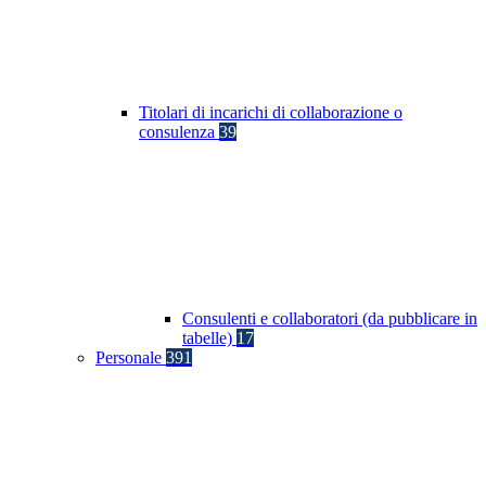
Titolari di incarichi di collaborazione o
consulenza
39
Consulenti e collaboratori (da pubblicare in
tabelle)
17
Personale
391