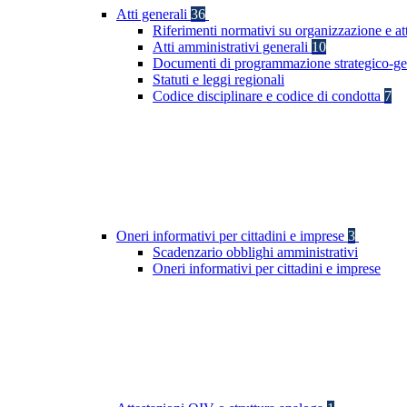
Atti generali
36
Riferimenti normativi su organizzazione e at
Atti amministrativi generali
10
Documenti di programmazione strategico-ge
Statuti e leggi regionali
Codice disciplinare e codice di condotta
7
Oneri informativi per cittadini e imprese
3
Scadenzario obblighi amministrativi
Oneri informativi per cittadini e imprese