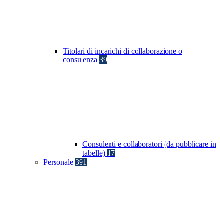
Titolari di incarichi di collaborazione o
consulenza
39
Consulenti e collaboratori (da pubblicare in
tabelle)
17
Personale
391