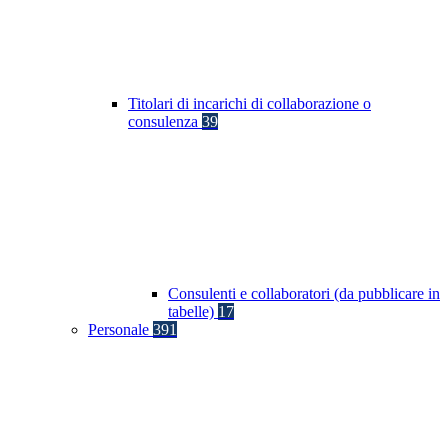
Titolari di incarichi di collaborazione o
consulenza
39
Consulenti e collaboratori (da pubblicare in
tabelle)
17
Personale
391