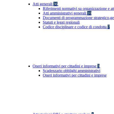
Atti generali
36
Riferimenti normativi su organizzazione e at
Atti amministrativi generali
10
Documenti di programmazione strategico-ge
Statuti e leggi regionali
Codice disciplinare e codice di condotta
7
Oneri informativi per cittadini e imprese
3
Scadenzario obblighi amministrativi
Oneri informativi per cittadini e imprese