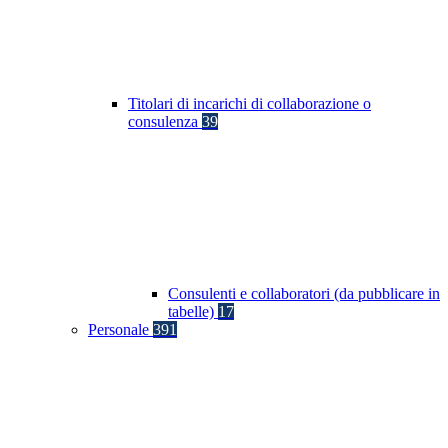
Titolari di incarichi di collaborazione o
consulenza
39
Consulenti e collaboratori (da pubblicare in
tabelle)
17
Personale
391