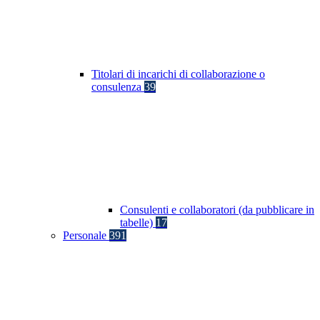
Titolari di incarichi di collaborazione o
consulenza
39
Consulenti e collaboratori (da pubblicare in
tabelle)
17
Personale
391