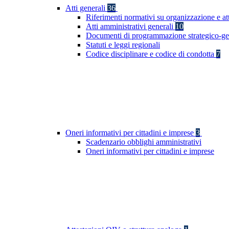
Atti generali
36
Riferimenti normativi su organizzazione e at
Atti amministrativi generali
10
Documenti di programmazione strategico-ge
Statuti e leggi regionali
Codice disciplinare e codice di condotta
7
Oneri informativi per cittadini e imprese
3
Scadenzario obblighi amministrativi
Oneri informativi per cittadini e imprese