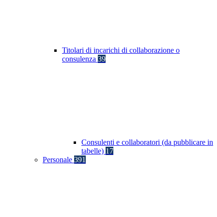
Titolari di incarichi di collaborazione o
consulenza
39
Consulenti e collaboratori (da pubblicare in
tabelle)
17
Personale
391