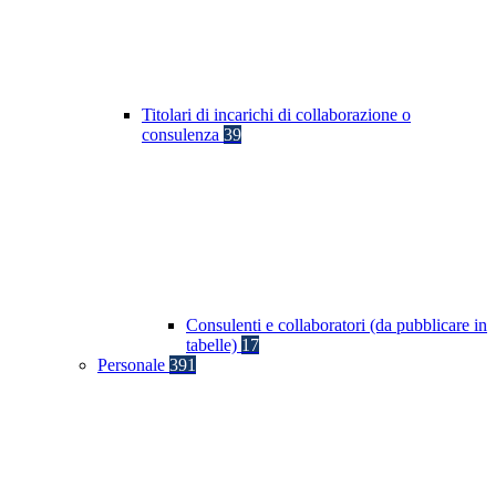
Titolari di incarichi di collaborazione o
consulenza
39
Consulenti e collaboratori (da pubblicare in
tabelle)
17
Personale
391