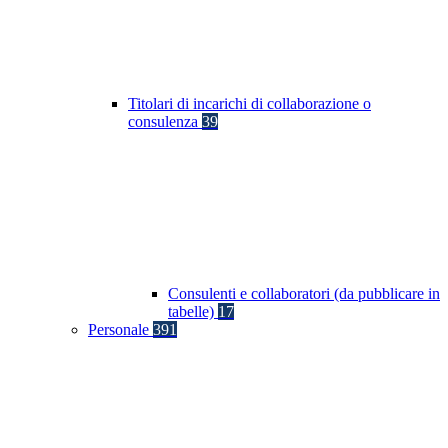
Titolari di incarichi di collaborazione o
consulenza
39
Consulenti e collaboratori (da pubblicare in
tabelle)
17
Personale
391