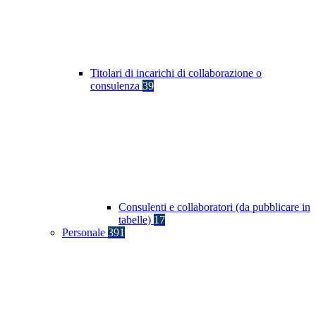
Titolari di incarichi di collaborazione o
consulenza
39
Consulenti e collaboratori (da pubblicare in
tabelle)
17
Personale
391