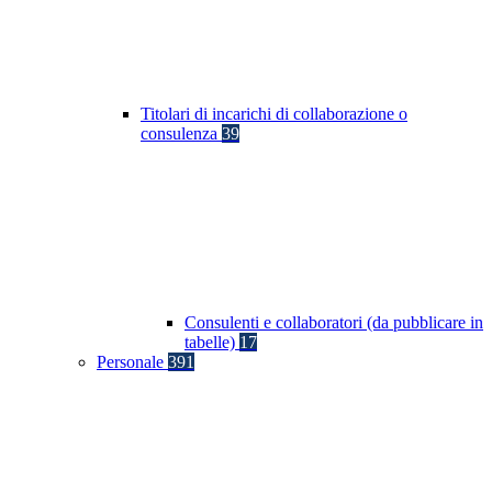
Titolari di incarichi di collaborazione o
consulenza
39
Consulenti e collaboratori (da pubblicare in
tabelle)
17
Personale
391