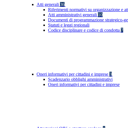
Atti generali
36
Riferimenti normativi su organizzazione e at
Atti amministrativi generali
10
Documenti di programmazione strategico-ge
Statuti e leggi regionali
Codice disciplinare e codice di condotta
7
Oneri informativi per cittadini e imprese
3
Scadenzario obblighi amministrativi
Oneri informativi per cittadini e imprese