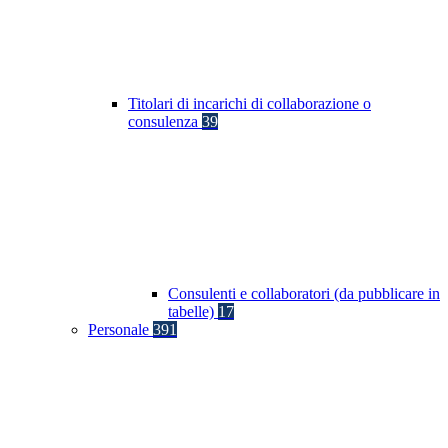
Titolari di incarichi di collaborazione o
consulenza
39
Consulenti e collaboratori (da pubblicare in
tabelle)
17
Personale
391