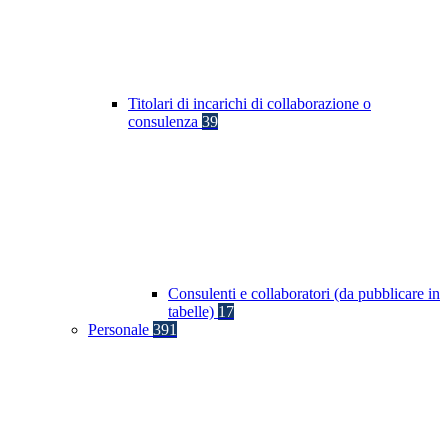
Titolari di incarichi di collaborazione o
consulenza
39
Consulenti e collaboratori (da pubblicare in
tabelle)
17
Personale
391