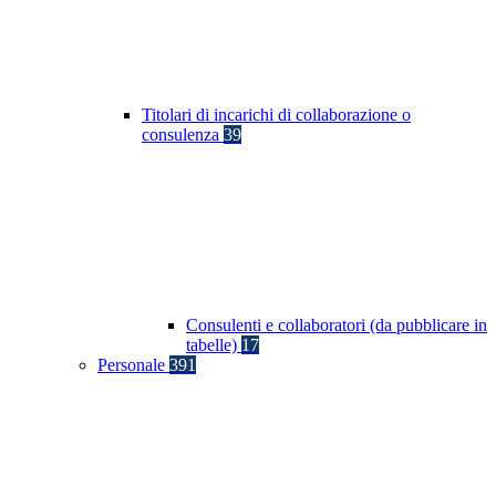
Titolari di incarichi di collaborazione o
consulenza
39
Consulenti e collaboratori (da pubblicare in
tabelle)
17
Personale
391