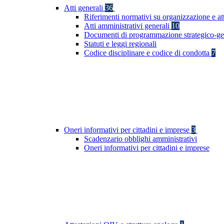
Atti generali
36
Riferimenti normativi su organizzazione e at
Atti amministrativi generali
10
Documenti di programmazione strategico-ge
Statuti e leggi regionali
Codice disciplinare e codice di condotta
7
Oneri informativi per cittadini e imprese
3
Scadenzario obblighi amministrativi
Oneri informativi per cittadini e imprese