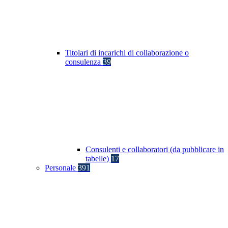
Titolari di incarichi di collaborazione o
consulenza
39
Consulenti e collaboratori (da pubblicare in
tabelle)
17
Personale
391