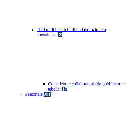
Titolari di incarichi di collaborazione o
consulenza
39
Consulenti e collaboratori (da pubblicare in
tabelle)
17
Personale
391