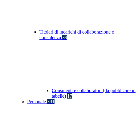
Titolari di incarichi di collaborazione o
consulenza
39
Consulenti e collaboratori (da pubblicare in
tabelle)
17
Personale
391