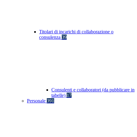
Titolari di incarichi di collaborazione o
consulenza
39
Consulenti e collaboratori (da pubblicare in
tabelle)
17
Personale
391