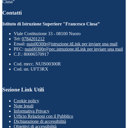
Ciusa”
Contatti
Istituto di Istruzione Superiore "Francesco Ciusa”
Viale Costituzione 33 - 08100 Nuoro
Tel:
0784201212
Email:
nuis00300r@istruzione.it
Link per inviare una mail
PEC:
nuis00300r@pec.istruzione.it
Link per inviare una mail
C.F.: 80006570917
Cod. mecc. NUIS00300R
Cod. un. UFT3RX
Sezione Link Utili
Cookie policy
Note legali
Informativa Privacy
Ufficio Relazioni con il Pubblico
Dichiarazione di accessibilità
Obiettivi di accessibilità