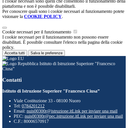
I cookie necessari sono quelli che consentono il funzionamento della
piattaforma e non è possibile disabilitarli.
Per conoscere quali sono i cookie necessari al funzionamento potete
visionare la
COOKIE POLICY
.
Cookie necessari per il funzionamento
I cookie necessari per il funzionamento non possono essere
disabilitati. È possibile consultare l'elenco nella pagina della cookie
policy.
Accetta tutti
Salva le preferenze
Istituto di Istruzione Superiore "Francesco
Ciusa”
Contatti
Istituto di Istruzione Superiore "Francesco Ciusa”
Viale Costituzione 33 - 08100 Nuoro
Tel:
0784201212
Email:
nuis00300r@istruzione.it
Link per inviare una mail
PEC:
nuis00300r@pec.istruzione.it
Link per inviare una mail
C.F.: 80006570917