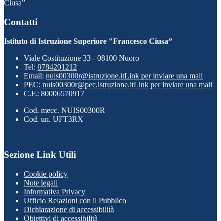
Ciusa”
Contatti
Istituto di Istruzione Superiore "Francesco Ciusa”
Viale Costituzione 33 - 08100 Nuoro
Tel:
0784201212
Email:
nuis00300r@istruzione.it
Link per inviare una mail
PEC:
nuis00300r@pec.istruzione.it
Link per inviare una mail
C.F.: 80006570917
Cod. mecc. NUIS00300R
Cod. un. UFT3RX
Sezione Link Utili
Cookie policy
Note legali
Informativa Privacy
Ufficio Relazioni con il Pubblico
Dichiarazione di accessibilità
Obiettivi di accessibilità